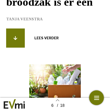
broodzak is er één
TANJA VEENSTRA
LEES VERDER
6
/
18
Back to index