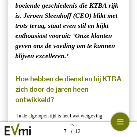
boeiende geschiedenis die KTBA rijk
is. Jeroen Sleenhoff (CEO) blikt met
trots terug, staat even stil en kijkt
enthousiast vooruit: ‘Onze klanten
geven ons de voeding om te kunnen
blijven excelleren.’
Hoe hebben de diensten bij KTBA
zich door de jaren heen
ontwikkeld?
‘In de afgelopen tijd is heel wat wetgeving
veranderd. De wetgeving van nu is niet meer te
7
/
12
Back to index
vergelijken met die van 25 jaar geleden. KTBA