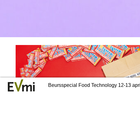
Voorpagina
Beursspecial Food Technology 12-13 apri
Back to index
1