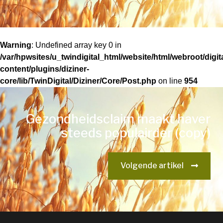
Warning
: Undefined array key 0 in
/var/hpwsites/u_twindigital_html/website/html/webroot/digi
content/plugins/diziner-
core/lib/TwinDigital/Diziner/Core/Post.php
on line
954
Gezondheidsclaim maakt haver
steeds populairder (copy)
Volgende artikel