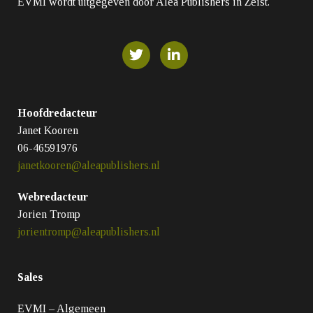
EVMI wordt uitgegeven door Alea Publishers in Zeist.
Hoofdredacteur
Janet Kooren
06-46591976
janetkooren@aleapublishers.nl
Webredacteur
Jorien Tromp
jorientromp@aleapublishers.nl
Sales
EVMI – Algemeen