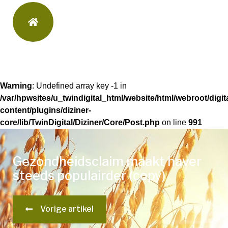
Warning
: Undefined array key -1 in
/var/hpwsites/u_twindigital_html/website/html/webroot/digi
content/plugins/diziner-
core/lib/TwinDigital/Diziner/Core/Post.php
on line
991
Gezondheidsclaim maakt haver
steeds populairder (copy)
Vorige artikel