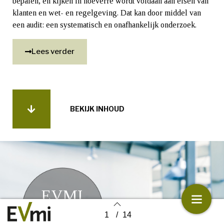
bepalen, en kijken in hoeverre wordt voldaan aan eisen van
klanten en wet- en regelgeving. Dat kan door middel van
een audit: een systematisch en onafhankelijk onderzoek.
Lees verder
BEKIJK INHOUD
EVMI
1
/
14
#7
Back to index