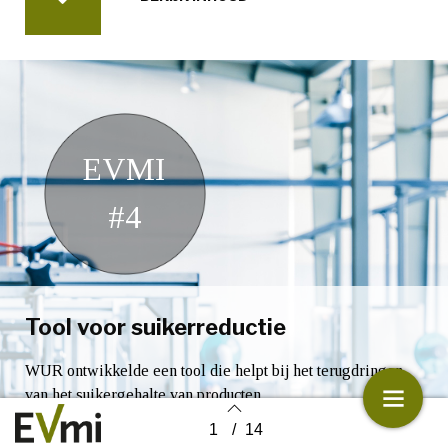
EVMI
#4
Tool voor suikerreductie
WUR ontwikkelde een tool die helpt bij het terugdringen
van het suikergehalte van producten.
1
/
14
Back to index
BEZOEK PAGINA