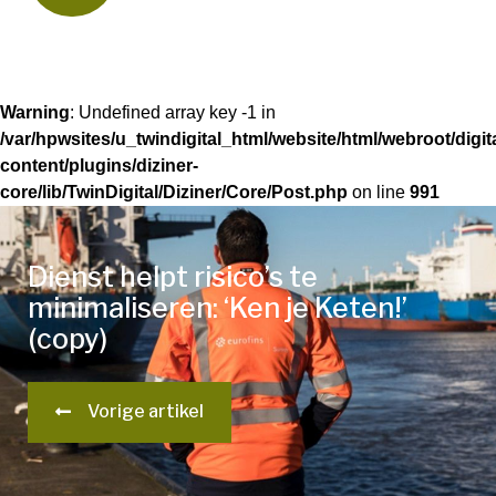
Warning
: Undefined array key -1 in
/var/hpwsites/u_twindigital_html/website/html/webroot/digi
content/plugins/diziner-
core/lib/TwinDigital/Diziner/Core/Post.php
on line
991
Dienst helpt risico’s te
minimaliseren: ‘Ken je Keten!’
(copy)
Vorige artikel