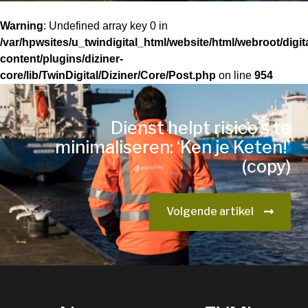
Warning
: Undefined array key 0 in
/var/hpwsites/u_twindigital_html/website/html/webroot/digi
content/plugins/diziner-
core/lib/TwinDigital/Diziner/Core/Post.php
on line
954
Dienst helpt risico’s te
minimaliseren: ‘Ken je Keten!’
(copy)
Volgende artikel